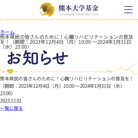
ホーム
寄附の特典
寄附者様への顕彰
お知らせ
寄附者様のご芳名
ホーム
熊本県民の皆さんのために！心臓リハビリテーションの普及
熊本大学基金について
税制上の優遇措置
を！（期間：2023年12月4日（月）10:00 〜2024年1月31日
（水）23:00）
学長メッセージ
活動成果
熊本大学基金の概要
取組報告
寄附のご案内
寄附者様の想い
事業報告
熊本県民の皆さんのために！心臓リハビリテーションの普及を！
感謝の声
（期間：2023年12月4日（月）10:00 〜2024年1月31日（水）
熊本大学各学部等同窓会との
連携
23:00）
年間報告書
2023.12.01
寄附の種類
一覧に戻る
よくある質問
使途を特定しない寄附
お問い合わせ
使途を特定する寄附