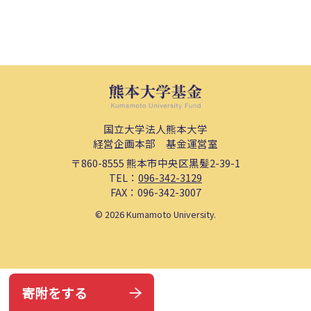
冠基金
プライバシーポリシー
遺贈による寄附
サイトマップ
古本による寄附
クラウドファンディング
寄附の方法
国立大学法人熊本大学
WEB申込によるご寄附
経営企画本部 基金運営室
クレジットカードによるご寄
附
〒860-8555
熊本市中央区黒髪2-39-1
TEL：
096-342-3129
専用払込用紙によるご寄附
FAX：096-342-3007
©
2026
Kumamoto University.
寄附をする