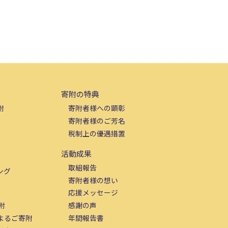
寄附の特典
附
寄附者様への顕彰
寄附者様のご芳名
税制上の優遇措置
活動成果
取組報告
ング
寄附者様の想い
応援メッセージ
附
感謝の声
よるご寄附
年間報告書