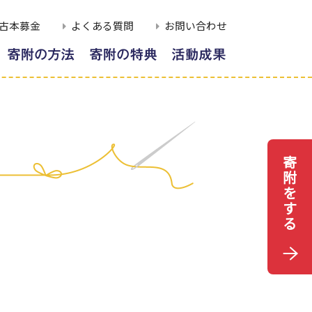
古本募金
よくある質問
お問い合わせ
附
EB申込によるご寄附
寄附者様への顕彰
取組報告
レジットカードによる
寄附者様のご芳名
寄附者様の想い
寄附
税制上の優遇措置
応援メッセージ
用払込用紙によるご寄
感謝の声
寄
附
年間報告書
を
ング
す
る