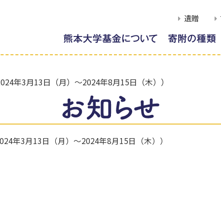
遺贈
学長メッセージ
使途を特定しない寄
W
熊本大学基金の概要
使途を特定する寄附
ク
4年3月13日（月）～2024年8月15日（木））
ご
寄附のご案内
冠基金
専
事業報告
遺贈による寄附
附
熊本大学各学部等同窓会
古本による寄附
との連携
4年3月13日（月）～2024年8月15日（木））
クラウドファンディ