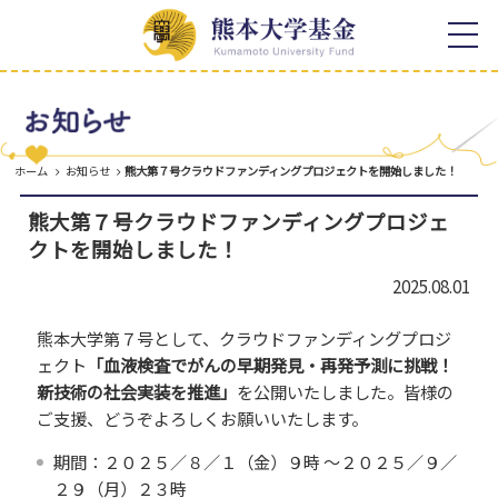
ホーム
寄附の特典
寄附者様への顕彰
お知らせ
寄附者様のご芳名
熊本大学基金について
税制上の優遇措置
ホーム
お知らせ
熊大第７号クラウドファンディングプロジェクトを開始しました！
学長メッセージ
活動成果
熊本大学基金の概要
熊大第７号クラウドファンディングプロジェ
取組報告
クトを開始しました！
寄附のご案内
寄附者様の想い
事業報告
2025.08.01
感謝の声
熊本大学各学部等同窓会との
連携
熊本大学第７号として、クラウドファンディングプロジ
年間報告書
ェクト
「血液検査でがんの早期発見・再発予測に挑戦！
寄附の種類
新技術の社会実装を推進」
を公開いたしました。皆様の
よくある質問
ご支援、どうぞよろしくお願いいたします。
使途を特定しない寄附
お問い合わせ
期間：２０２５／８／１（金）９
時
～２０２５／９／
使途を特定する寄附
２９（月）２３
時