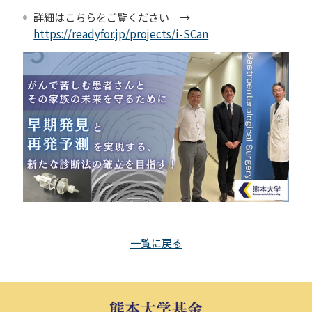
冠基金
プライバシーポリシー
詳細はこちらをご覧ください →
遺贈による寄附
https://readyfor.jp/projects/i-SCan
サイトマップ
古本による寄附
クラウドファンディング
寄附の方法
WEB申込によるご寄附
クレジットカードによるご寄
附
専用払込用紙によるご寄附
一覧に戻る