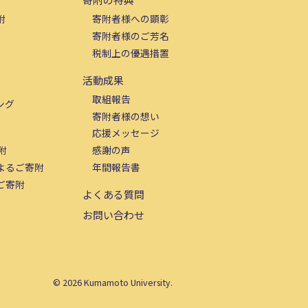
附
寄附者様への顕彰
寄附者様のご芳名
税制上の優遇措置
活動成果
取組報告
ング
寄附者様の想い
応援メッセージ
附
感謝の声
よるご寄附
年間報告書
ご寄附
よくある質問
お問い合わせ
©
2026
Kumamoto University.