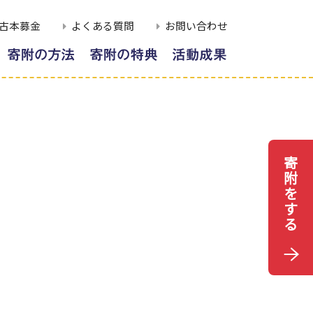
古本募金
よくある質問
お問い合わせ
附
EB申込によるご寄附
寄附者様への顕彰
取組報告
レジットカードによる
寄附者様のご芳名
寄附者様の想い
寄附
税制上の優遇措置
応援メッセージ
用払込用紙によるご寄
感謝の声
寄
附
年間報告書
を
ング
す
る