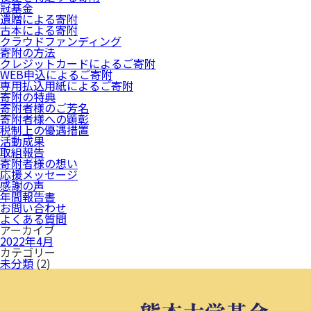
冠基金
遺贈による寄附
古本による寄附
クラウドファンディング
寄附の方法
クレジットカードによるご寄附
WEB申込によるご寄附
専用払込用紙によるご寄附
寄附の特典
寄附者様のご芳名
寄附者様への顕彰
税制上の優遇措置
活動成果
取組報告
寄附者様の想い
応援メッセージ
感謝の声
年間報告書
お問い合わせ
よくある質問
アーカイブ
2022年4月
カテゴリー
未分類
(2)