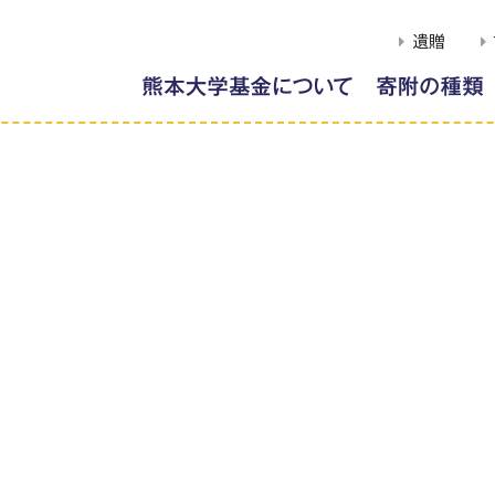
遺贈
学長メッセージ
使途を特定しない寄
W
熊本大学基金の概要
使途を特定する寄附
ク
ご
寄附のご案内
冠基金
専
事業報告
遺贈による寄附
附
熊本大学各学部等同窓会
古本による寄附
との連携
クラウドファンディ