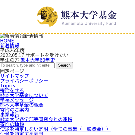
新着情報
HOME
新着情報
平成26年度
2022.05.17
サポートを受けたい
学生の方
熊本大学60年史
Search
固定ページ
サイトマップ
プライバシーポリシー
Topics
寄附をする
熊本大学基金について
学長メッセージ
熊本大学基金の概要
寄附のご案内
事業報告
熊本大学各学部等同窓会との連携
寄附の種類
使途を特定しない寄附（全ての事業（一般資金））
使途を特定する寄附