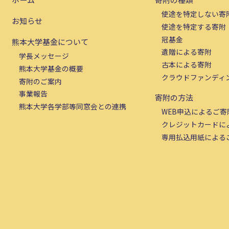
使途を特定しない寄
お知らせ
使途を特定する寄附
冠基金
熊本大学基金について
遺贈による寄附
学長メッセージ
古本による寄附
熊本大学基金の概要
クラウドファンディ
寄附のご案内
事業報告
寄附の方法
熊本大学各学部等同窓会との連携
WEB申込によるご寄
クレジットカードに
専用払込用紙による