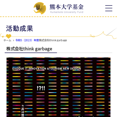
ホーム
寄附の特典
寄附者様への顕彰
お知らせ
寄附者様のご芳名
熊本大学基金について
税制上の優遇措置
ホーム
令和5（2023）年度
株式会社think garbage
学長メッセージ
活動成果
株式会社think garbage
熊本大学基金の概要
取組報告
寄附のご案内
寄附者様の想い
事業報告
感謝の声
熊本大学各学部等同窓会との
連携
年間報告書
寄附の種類
よくある質問
使途を特定しない寄附
お問い合わせ
使途を特定する寄附