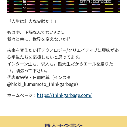
冠基金
プライバシーポリシー
遺贈による寄附
サイトマップ
古本による寄附
『人生は壮大な実験だ！』
クラウドファンディング
もはや、正解なんてないんだ。
我々と共に、世界を変えないか!?
寄附の方法
未来を変えたいITテクノロジー/クリエイティブに興味があ
WEB申込によるご寄附
る学生たちを応援したいと思ってます。
クレジットカードによるご寄
インターン生も、求人も。熊大生だからエールを贈りた
附
い。頑張って下さい。
専用払込用紙によるご寄附
代表取締役・日置経尊（インスタ
@hioki_kumamoto_thinkgarbage）
ホームページ：
https://thinkgarbage.com/