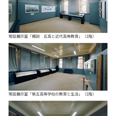
常設展示室「概説 五高と近代高等教育」（1階）
常設展示室「第五高等学校の教育と生活」（1階）