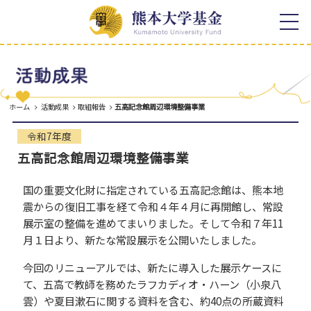
ホーム
寄附の特典
寄附者様への顕彰
お知らせ
寄附者様のご芳名
熊本大学基金について
税制上の優遇措置
ホーム
活動成果
取組報告
五高記念館周辺環境整備事業
学長メッセージ
活動成果
熊本大学基金の概要
令和7年度
取組報告
寄附のご案内
五高記念館周辺環境整備事業
寄附者様の想い
事業報告
国の重要文化財に指定されている五高記念館は、熊本地
感謝の声
熊本大学各学部等同窓会との
震からの復旧工事を経て令和４年４月に再開館し、常設
連携
年間報告書
展示室の整備を進めてまいりました。そして令和７年11
月１日より、新たな常設展示を公開いたしました。
寄附の種類
よくある質問
今回のリニューアルでは、新たに導入した展示ケースに
使途を特定しない寄附
お問い合わせ
て、五高で教師を務めたラフカディオ・ハーン（小泉八
使途を特定する寄附
雲）や夏目漱石に関する資料を含む、約40点の所蔵資料