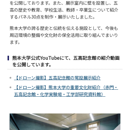
冠基金
プライバシーポリシー
を公開しております。また、展示室内に壁を設置し、五
高の歴史や教育、学校生活、教師・卒業生について紹介
遺贈による寄附
サイトマップ
するパネル30点を制作・展示いたしました。
古本による寄附
クラウドファンディング
熊本大学の誇る歴史と伝統を伝える施設として、今後も
周辺環境の整備や文化財の保全活用に取り組んでまいり
寄附の方法
ます。
WEB申込によるご寄附
熊本大学公式YouTubeにて、五高記念館の紹介動画
クレジットカードによるご寄
を公開しています。
附
専用払込用紙によるご寄附
【ドローン撮影】五高記念館の常設展示紹介
【ドローン撮影】熊本大学の重要文化財紹介（赤門・
五高記念館・化学実験場・工学部研究資料館）