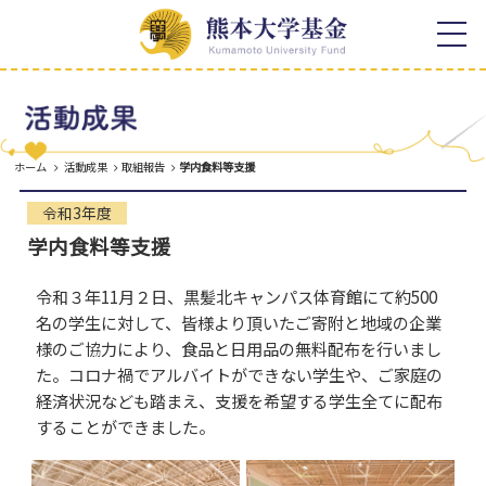
ホーム
寄附の特典
寄附者様への顕彰
お知らせ
寄附者様のご芳名
熊本大学基金について
税制上の優遇措置
ホーム
活動成果
取組報告
学内食料等支援
学長メッセージ
活動成果
熊本大学基金の概要
令和3年度
取組報告
寄附のご案内
学内食料等支援
寄附者様の想い
事業報告
令和３年11月２日、黒髪北キャンパス体育館にて約500
感謝の声
熊本大学各学部等同窓会との
名の学生に対して、皆様より頂いたご寄附と地域の企業
連携
年間報告書
様のご協力により、食品と日用品の無料配布を行いまし
た。コロナ禍でアルバイトができない学生や、ご家庭の
寄附の種類
よくある質問
経済状況なども踏まえ、支援を希望する学生全てに配布
使途を特定しない寄附
することができました。
お問い合わせ
使途を特定する寄附