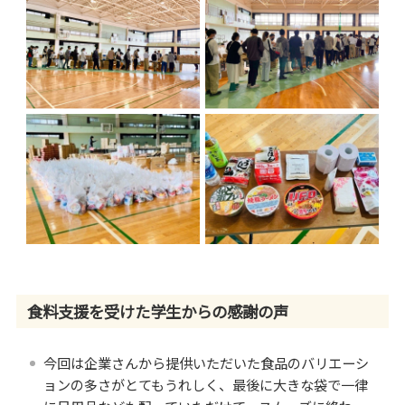
冠基金
プライバシーポリシー
遺贈による寄附
サイトマップ
古本による寄附
クラウドファンディング
寄附の方法
WEB申込によるご寄附
クレジットカードによるご寄
附
専用払込用紙によるご寄附
食料支援を受けた学生からの感謝の声
今回は企業さんから提供いただいた食品のバリエーシ
ョンの多さがとてもうれしく、最後に大きな袋で一律