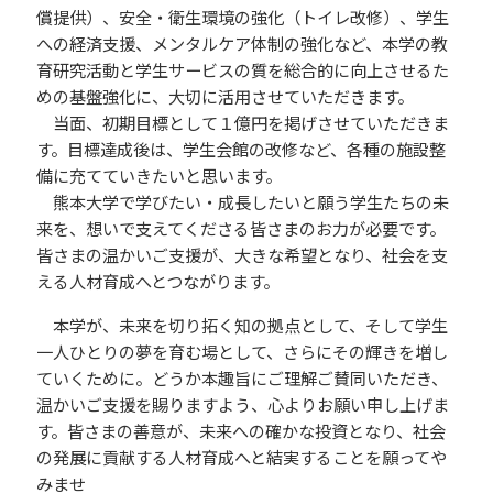
償提供）、安全・衛生環境の強化（トイレ改修）、学生
への経済支援、メンタルケア体制の強化など、本学の教
育研究活動と学生サービスの質を総合的に向上させるた
めの基盤強化に、大切に活用させていただきます。
当面、初期目標として１億円を掲げさせていただきま
す。目標達成後は、学生会館の改修など、各種の施設整
備に充てていきたいと思います。
熊本大学で学びたい・成長したいと願う学生たちの未
来を、想いで支えてくださる皆さまのお力が必要です。
皆さまの温かいご支援が、大きな希望となり、社会を支
える人材育成へとつながります。
本学が、未来を切り拓く知の拠点として、そして学生
一人ひとりの夢を育む場として、さらにその輝きを増し
ていくために。どうか本趣旨にご理解ご賛同いただき、
温かいご支援を賜りますよう、心よりお願い申し上げま
す。皆さまの善意が、未来への確かな投資となり、社会
の発展に貢献する人材育成へと結実することを願ってや
みませ