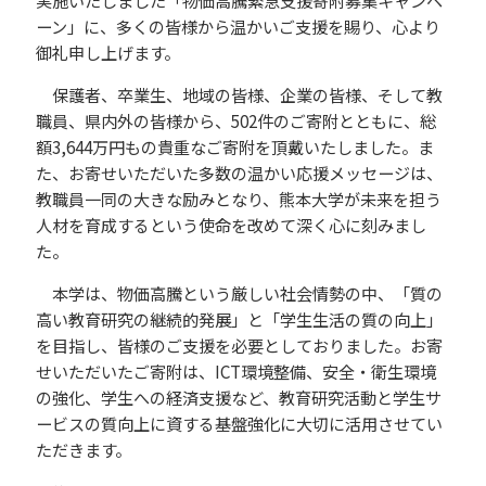
実施いたしました「物価高騰緊急支援寄附募集キャンペ
ーン」に、多くの皆様から温かいご支援を賜り、心より
御礼申し上げます。
保護者、卒業生、地域の皆様、企業の皆様、そして教
職員、県内外の皆様から、502件のご寄附とともに、総
額3,644万円もの貴重なご寄附を頂戴いたしました。ま
た、お寄せいただいた多数の温かい応援メッセージは、
教職員一同の大きな励みとなり、熊本大学が未来を担う
人材を育成するという使命を改めて深く心に刻みまし
た。
本学は、物価高騰という厳しい社会情勢の中、「質の
高い教育研究の継続的発展」と「学生生活の質の向上」
を目指し、皆様のご支援を必要としておりました。お寄
せいただいたご寄附は、ICT環境整備、安全・衛生環境
の強化、学生への経済支援など、教育研究活動と学生サ
ービスの質向上に資する基盤強化に大切に活用させてい
ただきます。