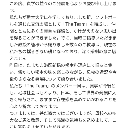
この度、貴学の益々のご発展を心よりお慶び申し上げま
す。
私たちが熊本大学に在学しておりました折、ソフトボー
ルを通じた交流の場として「The Team」を結成し、仲
間とともに多くの貴重な経験と、かけがえのない思い出
を得ることができました。特に、当時ご指導いただきま
した教授の皆様から賜りました数々のご教導は、現在の
私たちの揺るぎない礎となっており、深く感謝の念に堪
えません。
昨日は、たまたま港区新橋の熊本料理店にて旧友と集
い、懐かしい熊本の味を楽しみながら、母校の近況や今
後のさらなる発展について語り合いました。
私たち「The Team」のメンバー一同は、貴学が今後と
も、地域社会はもとより、日本、そして世界の発展に大
きく寄与され、ますます存在感を高めていかれることを
心より祈念しております。
つきましては、甚だ微力ではございますが、母校への多
大なご恩と敬意、そして感謝の気持ちを込めまして、こ
こに寄附をさせていただきます。