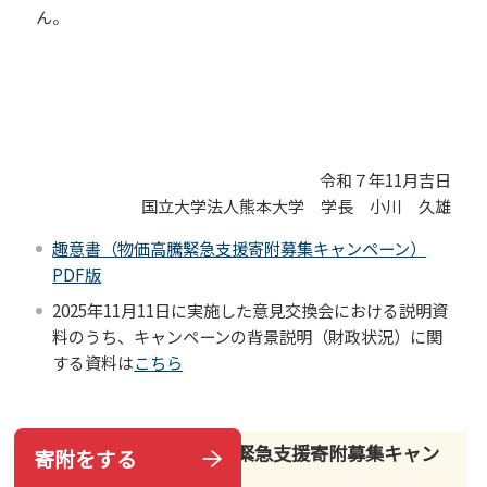
ん。
令和７年11月吉日
国立大学法人熊本大学 学長 小川 久雄
趣意書（物価高騰緊急支援寄附募集キャンペーン）
PDF版
2025年11月11日に実施した意見交換会における説明資
料のうち、キャンペーンの背景説明（財政状況）に関
する資料は
こちら
ご寄附の方法（物価高騰緊急支援寄附募集キャン
寄附をする
ペーンは終了しました。）