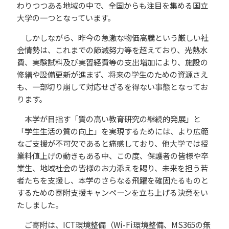
わりつつある地域の中で、全国からも注目を集める国立
大学の一つとなっています。
しかしながら、昨今の急激な物価高騰という厳しい社
会情勢は、これまでの節減努力等を超えており、光熱水
費、実験試料及び実習経費等の支出増加により、施設の
修繕や設備更新が進まず、将来の学生のための資源さえ
も、一部切り崩して対応せざるを得ない事態となってお
ります。
本学が目指す「質の高い教育研究の継続的発展」と
「学生生活の質の向上」を実現するためには、より広範
なご支援が不可欠であると痛感しており、他大学では授
業料値上げの動きもある中、この度、保護者の皆様や卒
業生、地域社会の皆様のお力添えを賜り、未来を担う若
者たちを支援し、本学のさらなる飛躍を確固たるものと
するための寄附支援キャンペーンを立ち上げる決意をい
たしました。
ご寄附は、ICT環境整備（Wi-Fi環境整備、MS365の無