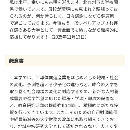
私は来年、幸いにも古稀を迎えます。北九州市の学校関
係で働いています。母校が環境にも恵まれ？頑張ってお
られるのが、何か誇らしく、日々感謝しながら健康第一
で過ごしております。今後もう一段レベルアップされ存
在感のある大学として、資金面でも微力ながら継続的に
応援して参ります！（2025年11月13日）
趣意書
本学では、半導体関連産業をはじめとした地域・社会
の変化、予測を超える少子化の進行など、昨今の大学を
取り巻く社会環境の変化に対応するため、新たな人材養
成需要や進学希望に応じた課程・学環・専攻の設置な
ど、教育研究活動の機能強化に関し、積極的に新たな投
資を行ってきています。また、そのための自己財源確保
や経費節減等の大学財務の改革にも取り組んできてお
り、地域中核研究大学として認知されるなど、大きく変