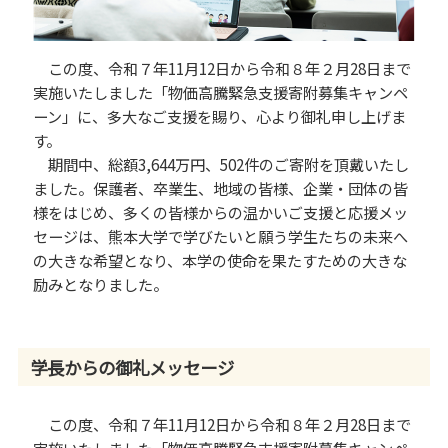
冠基金
プライバシーポリシー
遺贈による寄附
サイトマップ
古本による寄附
この度、令和７年11月12日から令和８年２月28日まで
実施いたしました「物価高騰緊急支援寄附募集キャンペ
クラウドファンディング
ーン」に、多大なご支援を賜り、心より御礼申し上げま
す。
寄附の方法
期間中、総額3,644万円、502件のご寄附を頂戴いたし
WEB申込によるご寄附
ました。保護者、卒業生、地域の皆様、企業・団体の皆
様をはじめ、多くの皆様からの温かいご支援と応援メッ
クレジットカードによるご寄
附
セージは、熊本大学で学びたいと願う学生たちの未来へ
の大きな希望となり、本学の使命を果たすための大きな
専用払込用紙によるご寄附
励みとなりました。
学長からの御礼メッセージ
この度、令和７年11月12日から令和８年２月28日まで