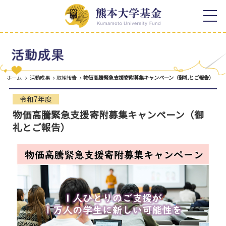
ホーム
寄附の特典
寄附者様への顕彰
お知らせ
寄附者様のご芳名
熊本大学基金について
税制上の優遇措置
ホーム
活動成果
取組報告
物価高騰緊急支援寄附募集キャンペーン（御礼とご報告）
学長メッセージ
活動成果
熊本大学基金の概要
令和7年度
取組報告
寄附のご案内
物価高騰緊急支援寄附募集キャンペーン（御
寄附者様の想い
礼とご報告）
事業報告
感謝の声
熊本大学各学部等同窓会との
連携
年間報告書
寄附の種類
よくある質問
使途を特定しない寄附
お問い合わせ
使途を特定する寄附