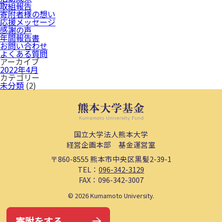
取組報告
寄附者様の想い
応援メッセージ
感謝の声
年間報告書
お問い合わせ
よくある質問
アーカイブ
2022年4月
カテゴリー
未分類
(2)
国立大学法人熊本大学
経営企画本部 基金運営室
〒860-8555
熊本市中央区黒髪2-39-1
TEL：
096-342-3129
FAX：096-342-3007
©
2026
Kumamoto University.
寄附をする