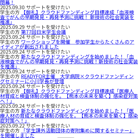
閉幕！
2025.09.30
サポートを受けたい
学生の方
【御礼】クラウドファンディング目標達成「⾎液検
査でがんの早期発⾒‧再発予測に挑戦！ 新技術の社会実装を
推進」
2025.09.29
サポートを受けたい
学生の方
第77回日米学生会議
2025.09.24
サポートを受けたい
学生の方
ワークショップを開催 参加学生からたくさんのア
イディアが創出されました
2025.09.24
サポートを受けたい
学生の方
新たなクラウドファンディングを始めました！「血
液検査でがんの早期発見・再発予測に挑戦！新技術の社会実装
を推進」
2025.09.24
サポートを受けたい
学生の方
READYFOR主催 大学病院×クラウドファンディン
グセミナーに小川学長が登壇
2025.09.24
サポートを受けたい
学生の方
【御礼】クラウドファンディング目標達成「医療人
材育成と検査体制の強化を。【熊本の未来を築く】感染症対策
へ！」
2025.09.24
サポートを受けたい
学生の方
新たなクラウドファンディングを始めました！「医
療人材の育成と検査体制の強化を。【熊本の未来を築く】感染
症対策へ！」
2025.09.22
サポートを受けたい
学生の方
「学生課外活動団体の寄附集めに関するセミナー」
を開催しました