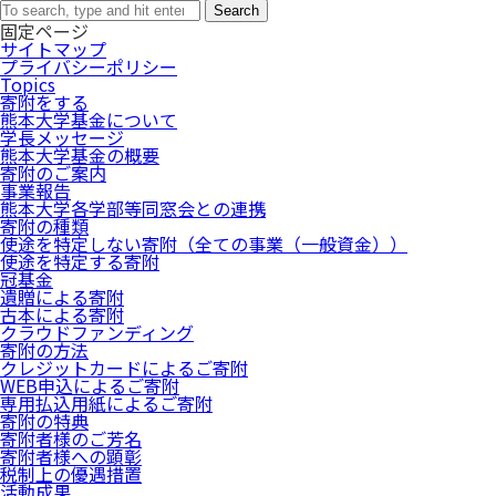
Search
固定ページ
サイトマップ
プライバシーポリシー
Topics
寄附をする
熊本大学基金について
学長メッセージ
熊本大学基金の概要
寄附のご案内
事業報告
熊本大学各学部等同窓会との連携
寄附の種類
使途を特定しない寄附（全ての事業（一般資金））
使途を特定する寄附
冠基金
遺贈による寄附
古本による寄附
クラウドファンディング
寄附の方法
クレジットカードによるご寄附
WEB申込によるご寄附
専用払込用紙によるご寄附
寄附の特典
寄附者様のご芳名
寄附者様への顕彰
税制上の優遇措置
活動成果