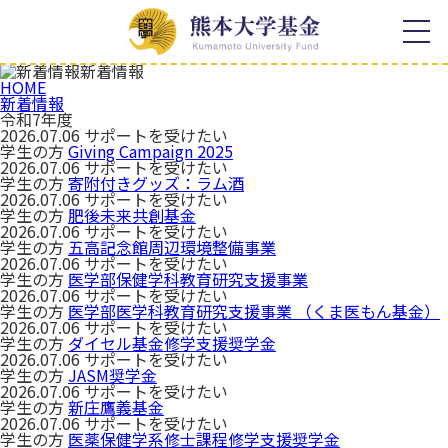
ホーム
寄附の特典
寄附者様への顕彰
お知らせ
新着情報
HOME
寄附者様のご芳名
新着情報
令和7年度
熊本大学基金について
税制上の優遇措置
2026.07.06
サポートを受けたい
学生の方
Giving Campaign 2025
学長メッセージ
2026.07.06
サポートを受けたい
活動成果
学生の方
寄附付きグッズ：ラム酒
熊本大学基金の概要
2026.07.06
サポートを受けたい
学生の方
肥後未来共創基金
取組報告
寄附のご案内
2026.07.06
サポートを受けたい
学生の方
五高記念館周辺環境整備事業
寄附者様の想い
事業報告
2026.07.06
サポートを受けたい
感謝の声
学生の方
医学部保健学科教育研究支援事業
熊本大学各学部等同窓会との
2026.07.06
サポートを受けたい
連携
年間報告書
学生の方
医学部医学科教育研究支援事業 （くま医もん基金）
2026.07.06
サポートを受けたい
学生の方
ダイセル基金修学支援奨学金
寄附の種類
よくある質問
2026.07.06
サポートを受けたい
学生の方
JASM奨学金
2026.07.06
サポートを受けたい
使途を特定しない寄附
お問い合わせ
学生の方
新庄鷹義基金
使途を特定する寄附
2026.07.06
サポートを受けたい
学生の方
医薬保健学系修士課程修学支援奨学金