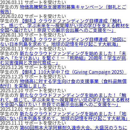
冠基金
プライバシーポリシー
2026.03.11
サポートを受けたい
学生の方
物価高騰緊急支援寄附募集キャンペーン（御礼とご
遺贈による寄附
報告）
2026.02.02
サポートを受けたい
サイトマップ
古本による寄附
学生の方
【御礼】クラウドファンディング目標達成「触れ
て、感じて、学ぶ未来を～視覚障がい児の学びを支える教材を
クラウドファンディング
全国へ届けたい！奈良での展示会出展へのご支援を～」
2026.01.30
サポートを受けたい
学生の方
【御礼】クラウドファンディング目標達成「地図に
寄附の方法
ない日本列島を求めて。地球の記憶を呼び起こす大航海」
2026.01.13
サポートを受けたい
学生の方
新たなクラウドファンディングを始めました！「未
WEB申込によるご寄附
来へ「たすけあい」を繋ぐ！－「熊助組」20周年！学生が挑
む災害復興と次世代育成－」
クレジットカードによるご寄
2025.12.26
サポートを受けたい
附
学生の方
【御礼】110大学中７位（Giving Campaign 2025）
2025.12.25
サポートを受けたい
専用払込用紙によるご寄附
学生の方
物価高に対する学生向け食の支援事業（食料品無償
配付）を実施しました
2025.12.10
サポートを受けたい
学生の方
新たなクラウドファンディングを始めました！「触
れて、感じて、学ぶ未来を～視覚障がい児の学びを支える教材
を全国へ届けたい！奈良での展示会出展へのご支援を～」
2025.12.01
サポートを受けたい
学生の方
新たなクラウドファンディングを始めました！「地
図にない日本列島を求めて。地球の記憶を呼び起こす大航海」
2025.11.11
サポートを受けたい
学生の方
第60回熊本大学阿蘇耐久遠歩大会、大盛況のうちに